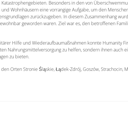
en Katastrophengebieten. Besonders in den von Überschwemmu
 und Wohnhäusern eine vorrangige Aufgabe, um den Menschen ni
bensgrundlagen zurückzugeben. In diesem Zusammenhang wurd
nbewohnbar geworden waren. Ziel war es, den betroffenen Famili
itärer Hilfe und Wiederaufbaumaßnahmen konnte Humanity Fir
gten Nahrungsmittelversorgung zu helfen, sondern ihnen auch e
gen zu bieten.
n den Orten Stronie Śląskie, Łądek-Zdrój, Goszów, Strachocin, M