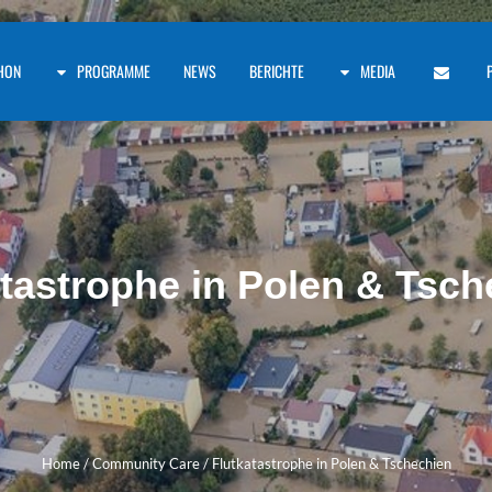
HON
PROGRAMME
NEWS
BERICHTE
MEDIA
atastrophe in Polen & Tsch
Home
/
Community Care
/
Flutkatastrophe in Polen & Tschechien