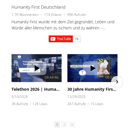
Humanity First Deutschland
1.7K Abonnenten
•
114 Videos
•
99K Aufrufe
Humanity First wurde mit dem Ziel gegründet, Leben und
Würde aller Menschen zu sichern und zu wahren –
ungeachtet von Herkunft, Kultur und Religion.
04:44:46
06:53
Telethon 2026 | Humanity First Deutschland | Live
30 Jahre Humanity First - Die Story
5/10/2026
12/29/2025
3K Aufrufe
•
126 Likes
267 Aufrufe
•
15 Likes
•
1 Kommentare
1
2