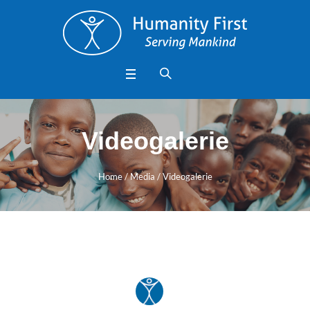
Videogalerie
Home
/
Media
/
Videogalerie