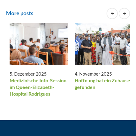
More posts
zember 2025
5. Dezember 2025
4. Novem
ühl ohne Grenzen:
Medizinische Info-Session
Hoffnung
erdegang von
im Queen-Elizabeth-
gefunde
ty First und seine
Hospital Rodrigues
ft