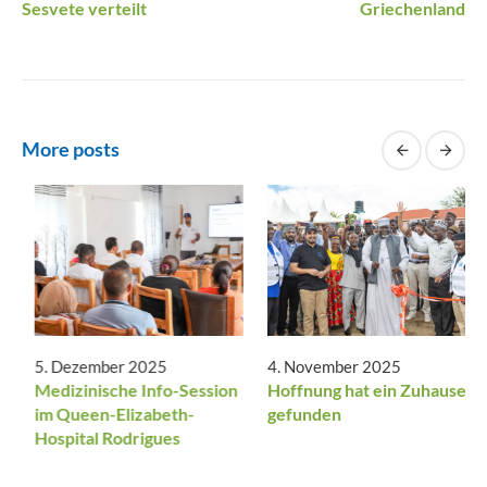
Sesvete verteilt
Griechenland
More posts
Dezember 2025
5. Dezember 2025
4. Nov
efühl ohne Grenzen:
Medizinische Info-Session
Hoffnu
 Werdegang von
im Queen-Elizabeth-
gefund
nity First und seine
Hospital Rodrigues
unft