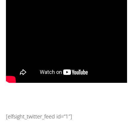
[elfsight_twitter_feed id=“1″]